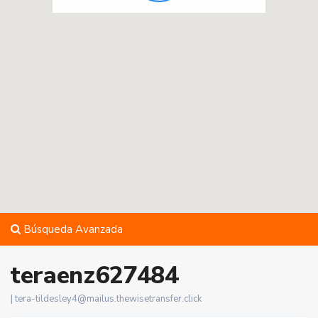
Búsqueda Avanzada
teraenz627484
|
tera-tildesley4@mailus.thewisetransfer.click