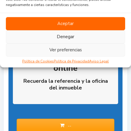
negativamente a ciertas características y funciones.
Aceptar
Denegar
Ver preferencias
Reserva la Propiedad
Política de Cookies
Política de Privacidad
Aviso Legal
online
Recuerda la referencia y la oficina
del inmueble
--