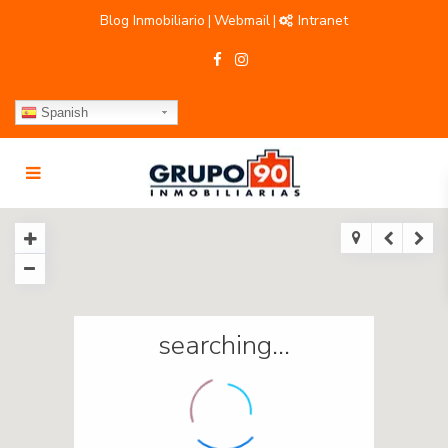
Blog Inmobiliario
Webmail
Intranet
|
|
Spanish
searching...