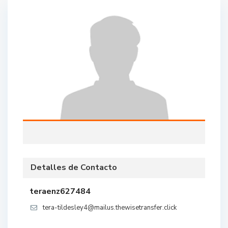
Detalles de Contacto
teraenz627484
tera-tildesley4@mailus.thewisetransfer.click