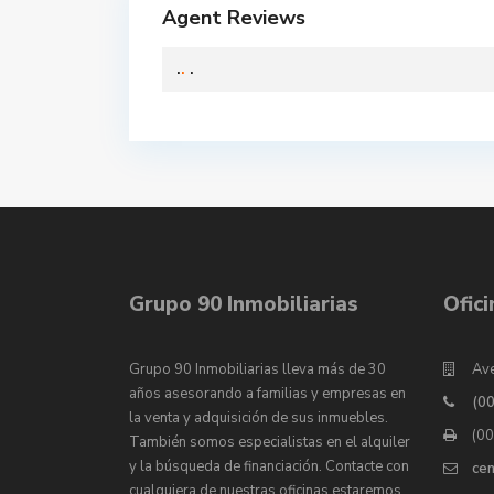
Agent Reviews
.
.
.
Grupo 90 Inmobiliarias
Ofic
Grupo 90 Inmobiliarias lleva más de 30
Ave
años asesorando a familias y empresas en
(0
la venta y adquisición de sus inmuebles.
(0
También somos especialistas en el alquiler
y la búsqueda de financiación. Contacte con
ce
cualquiera de nuestras oficinas estaremos