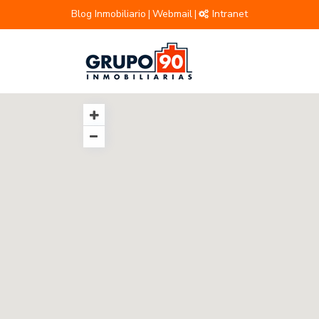
Blog Inmobiliario
Webmail
Intranet
|
|