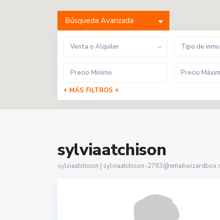
Búsqueda Avanzada
Venta o Alquiler
Tipo de inm
+ MÁS FILTROS +
sylviaatchison
sylviaatchison |
sylviaatchison-2783@emailwizardbox.