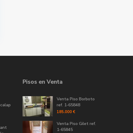
Pisos en Venta
Venta Piso Borboto
icalap
ref. 1-65848
185.000 €
Venta Piso Gilet ref.
Sant
1-65845