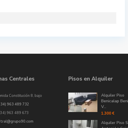
inas Centrales
Pisos en Alquiler
Alquiler Piso
nida Constitución 8, bajo
Benicalap Ben
034) 963 489 732
V...
034) 963 489 673
1.300 €
ntral@grupo90.com
Alquiler Piso 