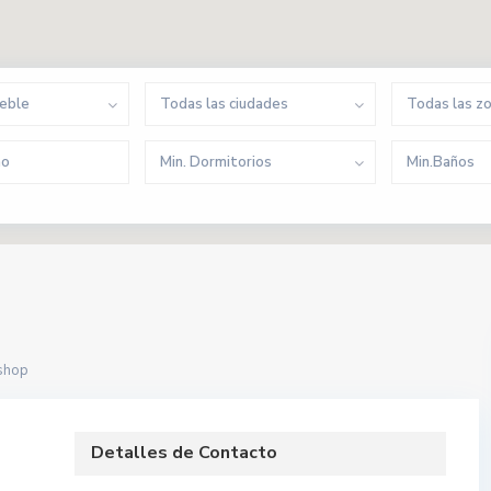
ueble
Todas las ciudades
Todas las z
Min. Dormitorios
Min.Baños
shop
Detalles de Contacto