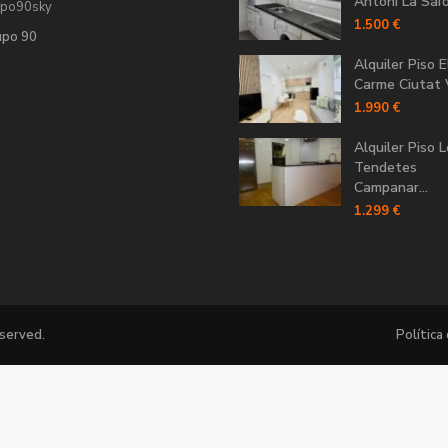
Antoni La Saïdi
upo90sky
1.500 €
upo 90
Alquiler Piso E
Carme Ciutat V
1.990 €
Alquiler Piso 
Tendetes
Campanar...
1.299 €
eserved.
Política