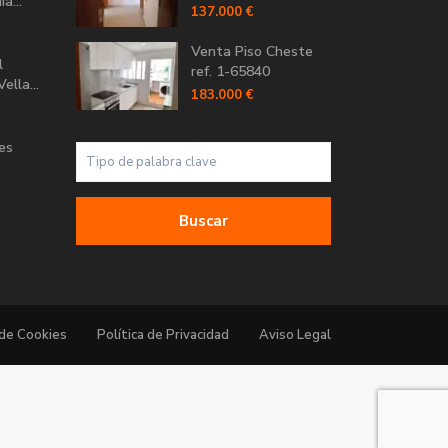
a...
137.000 €
Venta Piso Cheste
l
ref. 1-65840
ella...
183.000 €
Les
Buscar
 de Cookies
Política de Privacidad
Aviso Legal