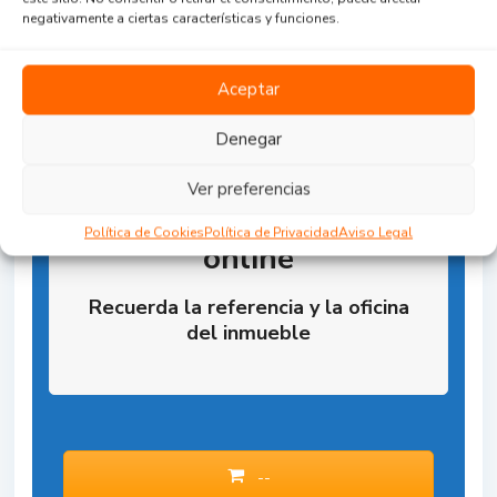
negativamente a ciertas características y funciones.
Aceptar
Denegar
Ver preferencias
Reserva la Propiedad
Política de Cookies
Política de Privacidad
Aviso Legal
online
Recuerda la referencia y la oficina
del inmueble
--