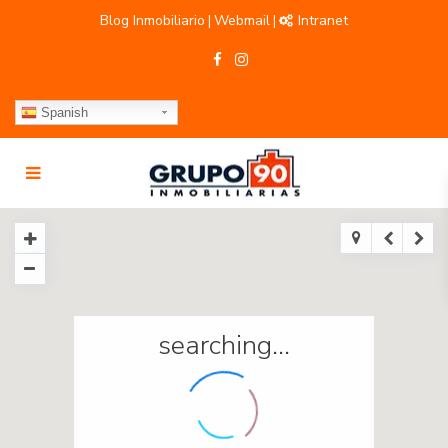
Blog Inmobiliario
Webmail
Intranet
|
|
Spanish
searching...