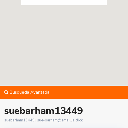
Búsqueda Avanzada
suebarham13449
suebarham13449 |
sue-barham@emailus.click