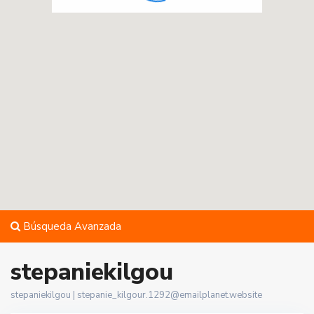
Búsqueda Avanzada
stepaniekilgou
stepaniekilgou |
stepanie_kilgour.1292@emailplanet.website