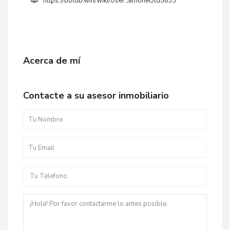
https://botdb.win/wiki/User:SimoneOld5633
Acerca de mí
Contacte a su asesor inmobiliario