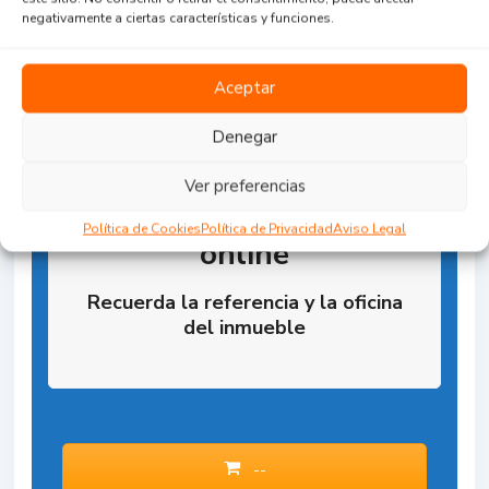
negativamente a ciertas características y funciones.
Aceptar
Denegar
Ver preferencias
Reserva la Propiedad
Política de Cookies
Política de Privacidad
Aviso Legal
online
Recuerda la referencia y la oficina
del inmueble
--