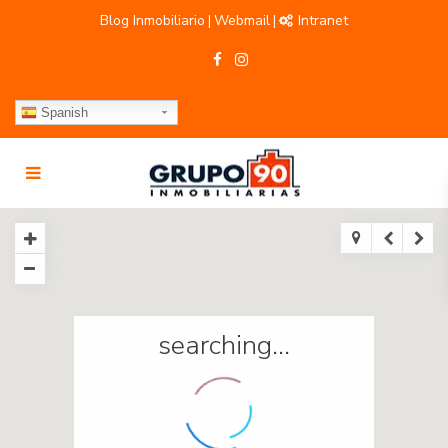
Blog Inmobiliario
Webmail
Intranet
|
|
Spanish
searching...