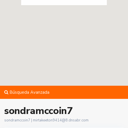
Búsqueda Avanzada
sondramccoin7
sondramccoin7 |
mirtakeeton9414@8.dnsabr.com