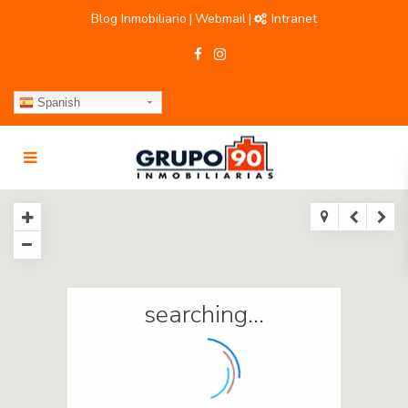
Blog Inmobiliario
Webmail
Intranet
|
|
Spanish
searching...