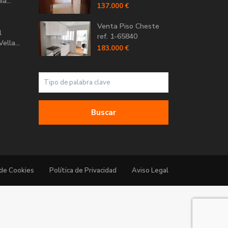
a...
137.000 €
Venta Piso Cheste
l
ref. 1-65840
ella...
183.000 €
Buscar
 de Cookies
Política de Privacidad
Aviso Legal