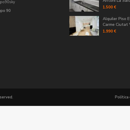
Antoni La Saïdi
upo90sky
1.500 €
upo 90
Alquiler Piso E
Carme Ciutat V
1.990 €
eserved.
Política