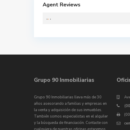
Agent Reviews
.
.
.
Grupo 90 Inmobiliarias
Ofic
Grupo 90 Inmobiliarias lleva más de 30
Ave
años asesorando a familias y empresas en
(0
la venta y adquisición de sus inmuebles.
(0
También somos especialistas en el alquiler
y la búsqueda de financiación. Contacte con
ce
cualquiera de nuestras oficinas estaremos