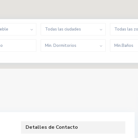
ueble
Todas las ciudades
Todas las z
Min. Dormitorios
Min.Baños
Detalles de Contacto