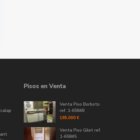
Pisos en Venta
Venta Piso Borboto
icalap
ref. 1-65848
185.000 €
Venta Piso Gilet ref.
Sant
1-65845