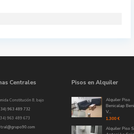
inas Centrales
Pisos en Alquiler
Alquiler Piso
nida Constitución 8, bajo
Benicalap Ben
034) 963 489 732
V...
034) 963 489 673
1.300 €
ntral@grupo90.com
Alquiler Piso 