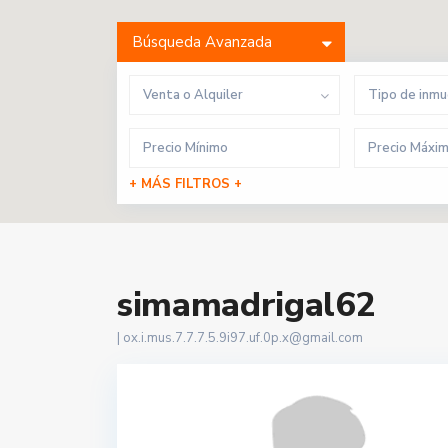
Búsqueda Avanzada
Venta o Alquiler
Tipo de inm
+ MÁS FILTROS +
simamadrigal62
|
ox.i.mus.7.7.7.5.9i97.uf.0p.x@gmail.com