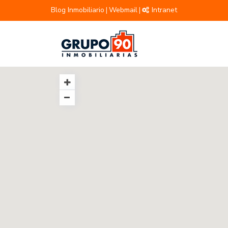
Blog Inmobiliario
Webmail
Intranet
|
|