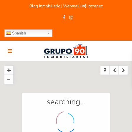
Blog Inmobiliario
Webmail
Intranet
|
|
Spanish
searching...