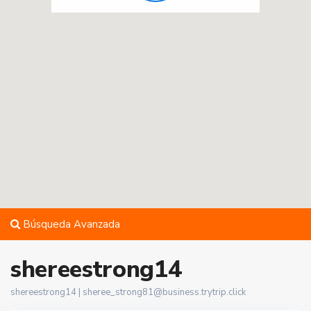
Búsqueda Avanzada
shereestrong14
shereestrong14 |
sheree_strong81@business.trytrip.click