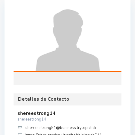
Detalles de Contacto
shereestrong14
shereestrong14
sheree_strong81@business.trytrip.click