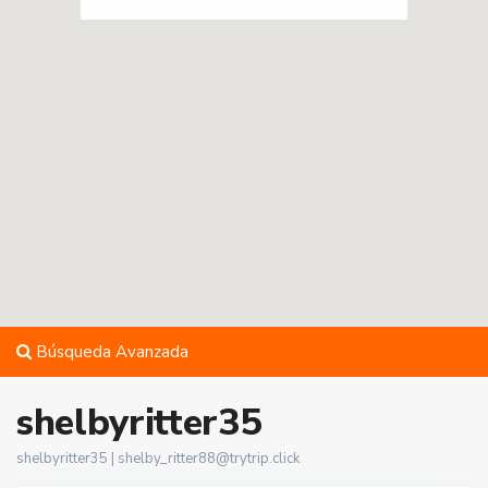
Búsqueda Avanzada
shelbyritter35
shelbyritter35 |
shelby_ritter88@trytrip.click