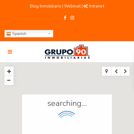
Blog Inmobiliario
Webmail
Intranet
|
|
Spanish
searching...