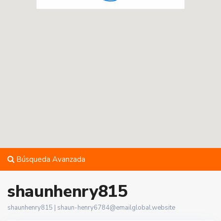
Búsqueda Avanzada
shaunhenry815
shaunhenry815 |
shaun-henry6784@emailglobal.website