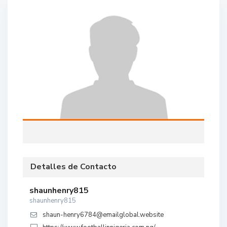
Detalles de Contacto
shaunhenry815
shaunhenry815
shaun-henry6784@emailglobal.website