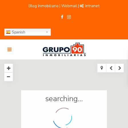
Blog Inmobiliario
Webmail
Intranet
|
|
Spanish
searching...