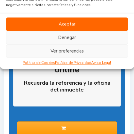
negativamente a ciertas características y funciones.
Aceptar
Denegar
Ver preferencias
Reserva la Propiedad
Política de Cookies
Política de Privacidad
Aviso Legal
online
Recuerda la referencia y la oficina
del inmueble
--