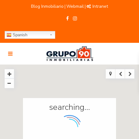
Blog Inmobiliario
Webmail
Intranet
|
|
Spanish
searching...