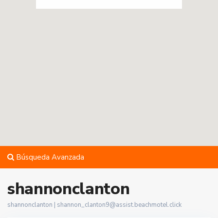
Búsqueda Avanzada
shannonclanton
shannonclanton |
shannon_clanton9@assist.beachmotel.click