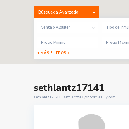
Búsqueda Avanzada
Venta o Alquiler
Tipo de inm
+ MÁS FILTROS +
sethlantz17141
sethlantz17141 |
sethlantz47@book.veauly.com