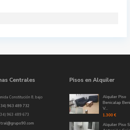
inas Centrales
Pisos en Alquiler
Alquiler Piso
nida Constitución 8, bajo
Benicalap Ben
034) 963 489 732
V...
034) 963 489 673
1.300 €
ntral@grupo90.com
Alquiler Piso 