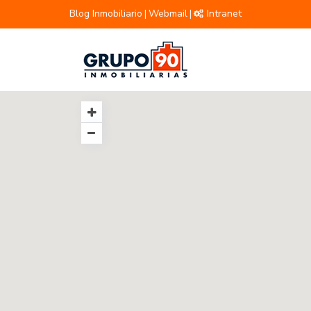
Blog Inmobiliario
Webmail
Intranet
|
|