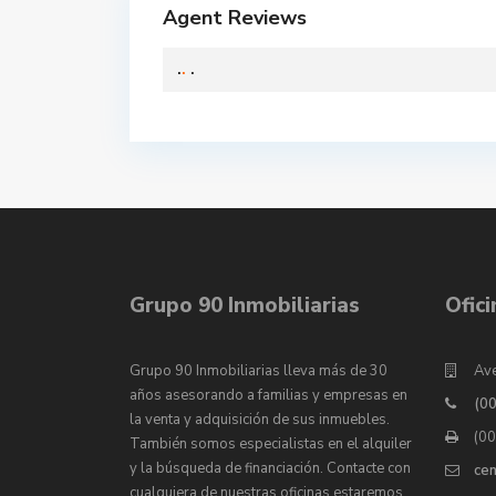
Agent Reviews
.
.
.
Grupo 90 Inmobiliarias
Ofic
Grupo 90 Inmobiliarias lleva más de 30
Ave
años asesorando a familias y empresas en
(0
la venta y adquisición de sus inmuebles.
(0
También somos especialistas en el alquiler
y la búsqueda de financiación. Contacte con
ce
cualquiera de nuestras oficinas estaremos