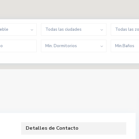
ueble
Todas las ciudades
Todas las z
Min. Dormitorios
Min.Baños
Detalles de Contacto