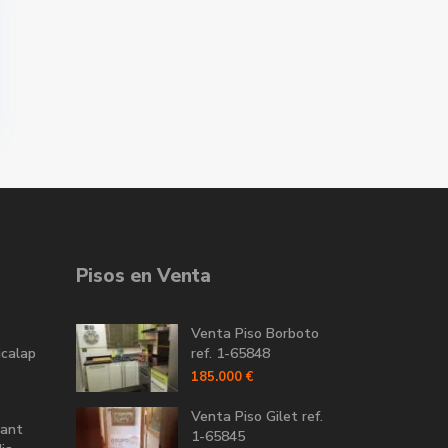
Pisos en Venta
Venta Piso Borboto
icalap
ref. 1-65848
185.000 €
Venta Piso Gilet ref.
Sant
1-65845