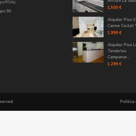
Antoni La Saïdi
upo90sky
1.500 €
upo 90
Alquiler Piso E
Carme Ciutat V
1.990 €
Alquiler Piso 
Tendetes
Campanar...
1.299 €
eserved.
Política