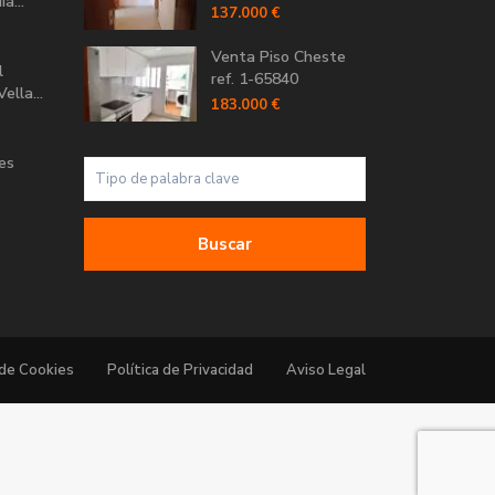
a...
137.000 €
Venta Piso Cheste
l
ref. 1-65840
ella...
183.000 €
Les
Buscar
 de Cookies
Política de Privacidad
Aviso Legal