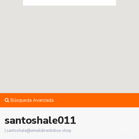
Búsqueda Avanzada
santoshale011
|
santoshale@emaildirectinbox.shop