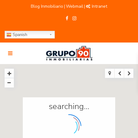
Blog Inmobiliario
Webmail
Intranet
|
|
Spanish
searching...