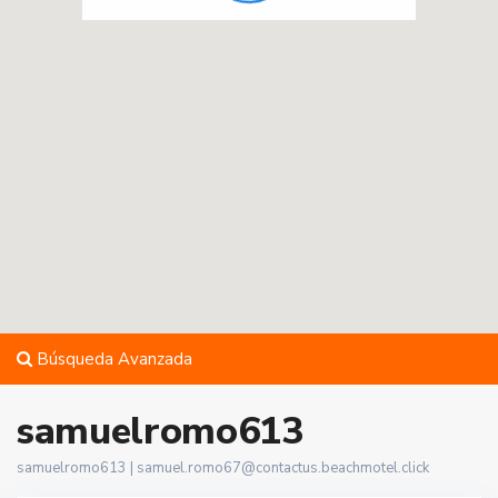
Búsqueda Avanzada
samuelromo613
samuelromo613 |
samuel.romo67@contactus.beachmotel.click