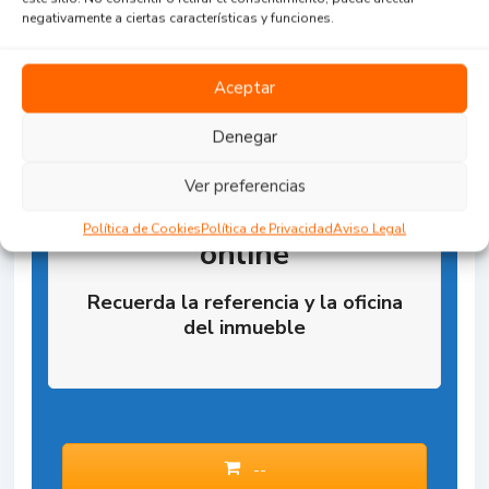
negativamente a ciertas características y funciones.
Aceptar
Denegar
Ver preferencias
Reserva la Propiedad
Política de Cookies
Política de Privacidad
Aviso Legal
online
Recuerda la referencia y la oficina
del inmueble
--