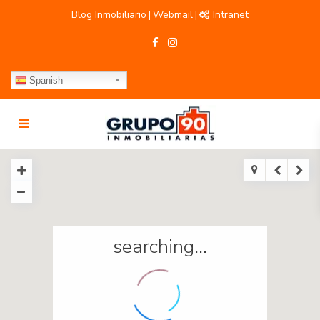
Blog Inmobiliario
Webmail
Intranet
|
|
Spanish
searching...