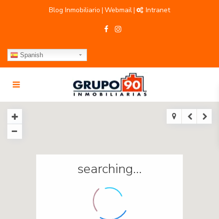
Blog Inmobiliario
Webmail
Intranet
|
|
Spanish
searching...