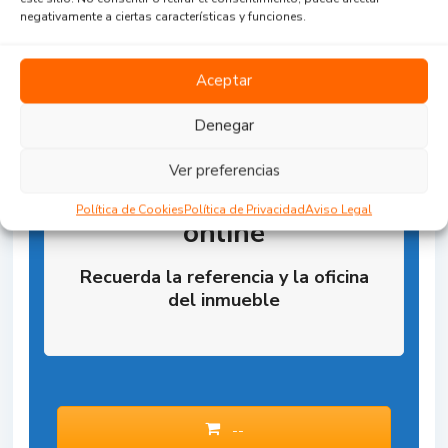
negativamente a ciertas características y funciones.
Aceptar
Denegar
Ver preferencias
Reserva la Propiedad
Política de Cookies
Política de Privacidad
Aviso Legal
online
Recuerda la referencia y la oficina
del inmueble
--