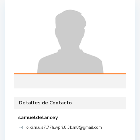
Detalles de Contacto
samueldelancey
o.xi.m.u.s7.77h.wpri.8.3k.m8@gmail.com