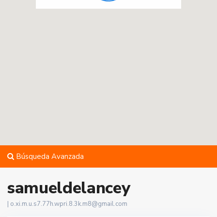
Búsqueda Avanzada
samueldelancey
|
o.xi.m.u.s7.77h.wpri.8.3k.m8@gmail.com