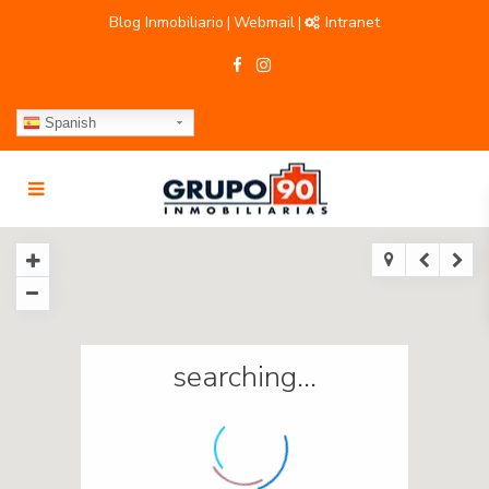
Blog Inmobiliario
Webmail
Intranet
|
|
Spanish
searching...