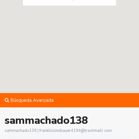
Búsqueda Avanzada
sammachado138
sammachado138 |
franklinzinnbauer4194@trashmailr.com