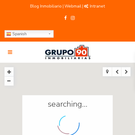
Blog Inmobiliario
Webmail
Intranet
|
|
Spanish
searching...