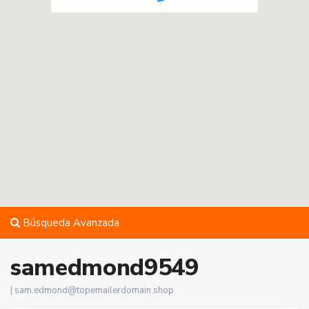
Búsqueda Avanzada
samedmond9549
|
sam.edmond@topemailerdomain.shop