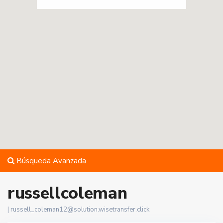
Búsqueda Avanzada
russellcoleman
|
russell_coleman12@solution.wisetransfer.click