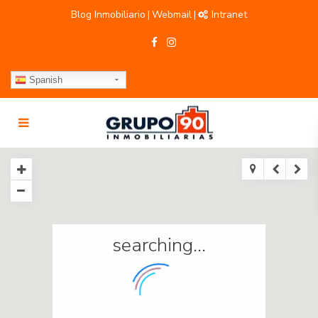
Blog Inmobiliario
Webmail
Intranet
|
|
Spanish
searching...