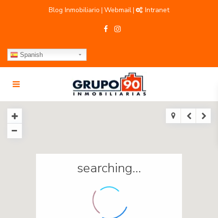
Blog Inmobiliario
Webmail
Intranet
|
|
Spanish
searching...