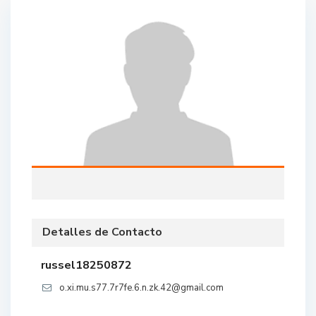
Detalles de Contacto
russel18250872
o.xi.mu.s77.7r7fe.6.n.zk.42@gmail.com