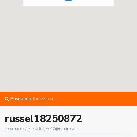
Búsqueda Avanzada
russel18250872
|
o.xi.mu.s77.7r7fe.6.n.zk.42@gmail.com