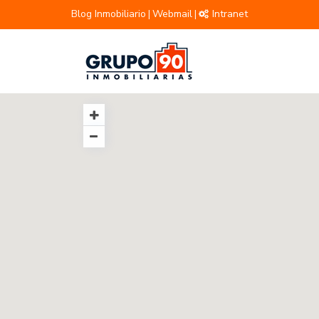
Blog Inmobiliario
Webmail
Intranet
|
|