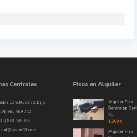
inas Centrales
Pisos en Alquiler
Alquiler Piso
nida Constitución 8, bajo
Benicalap Ben
034) 963 489 732
V...
034) 963 489 673
1.300 €
ntral@grupo90.com
Alquiler Piso