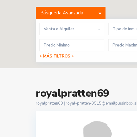
Búsqueda Avanzada
Venta o Alquiler
Tipo de inm
+ MÁS FILTROS +
royalpratten69
royalpratten69 |
royal-pratten-3515@emailplusinbox.