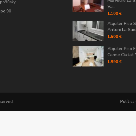
Morvedre La S
upo90sky
Va...
upo 90
1.100 €
Alquiler Piso 
Antoni La Saïdi
1.500 €
Alquiler Piso E
Carme Ciutat V
1.990 €
eserved.
Política