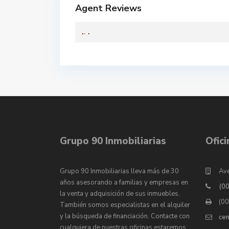
Agent Reviews
.
.
.
Grupo 90 Inmobiliarias
Ofic
Grupo 90 Inmobiliarias lleva más de 30
Ave
años asesorando a familias y empresas en
(0
la venta y adquisición de sus inmuebles.
(0
También somos especialistas en el alquiler
y la búsqueda de financiación. Contacte con
ce
cualquiera de nuestras oficinas estaremos