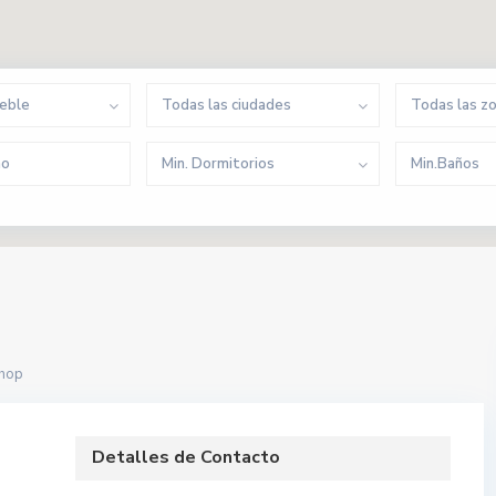
ueble
Todas las ciudades
Todas las z
Min. Dormitorios
Min.Baños
shop
Detalles de Contacto