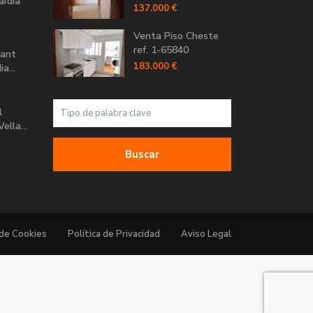
aïdia
137.000 €
Venta Piso Cheste
ref. 1-65840
Sant
183.000 €
a...
l
ella...
Buscar
 de Cookies
Política de Privacidad
Aviso Legal