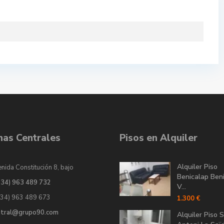
inas Centrales
Pisos en Alquiler
Alquiler Piso
nida Constitución 8, bajo
Benicalap Ben
034) 963 489 732
V...
034) 963 489 673
1.300 €
ntral@grupo90.com
Alquiler Piso 