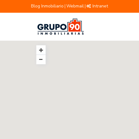
Blog Inmobiliario
Webmail
Intranet
|
|