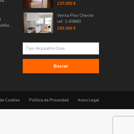
a...
137.000 €
Venta Piso Cheste
l
ref. 1-65840
ella...
183.000 €
Buscar
 de Cookies
Política de Privacidad
Aviso Legal