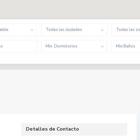
ueble
Todas las ciudades
Todas las z
Min. Dormitorios
Min.Baños
Detalles de Contacto