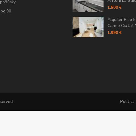
Antoni La Saïdi
upo90sky
1.500 €
upo 90
Alquiler Piso E
Carme Ciutat V
1.990 €
eserved.
Política