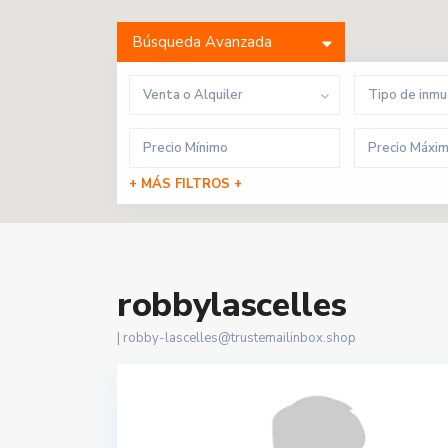
Búsqueda Avanzada
Venta o Alquiler
Tipo de inm
+ MÁS FILTROS +
robbylascelles
|
robby-lascelles@trustemailinbox.shop