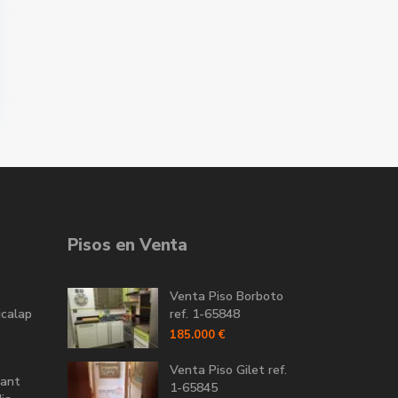
Pisos en Venta
Venta Piso Borboto
icalap
ref. 1-65848
185.000 €
Venta Piso Gilet ref.
Sant
1-65845