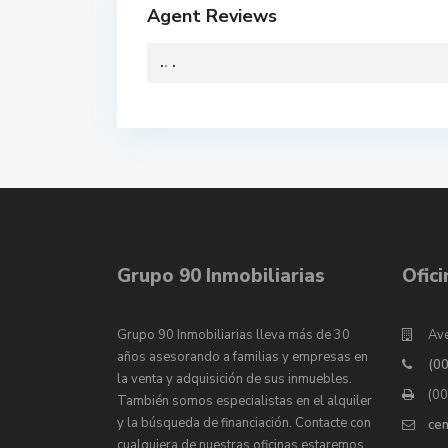
Agent Reviews
.
.
.
Grupo 90 Inmobiliarias
Ofic
Grupo 90 Inmobiliarias lleva más de 30
Ave
años asesorando a familias y empresas en
(0
la venta y adquisición de sus inmuebles.
(0
También somos especialistas en el alquiler
y la búsqueda de financiación. Contacte con
ce
cualquiera de nuestras oficinas estaremos