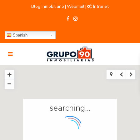
Blog Inmobiliario
Webmail
Intranet
|
|
Spanish
searching...