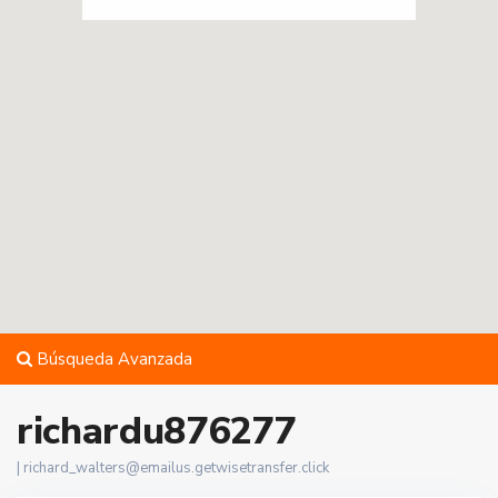
Búsqueda Avanzada
richardu876277
|
richard_walters@emailus.getwisetransfer.click