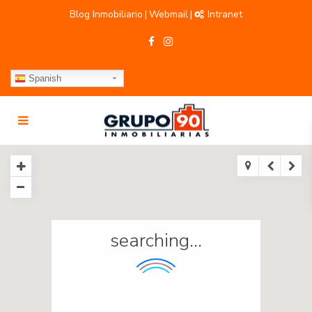
Blog Inmobiliario
Webmail
Intranet
|
|
Spanish
searching...