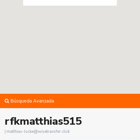
Búsqueda Avanzada
rfkmatthias515
|
matthias-locke@wisetransfer.click