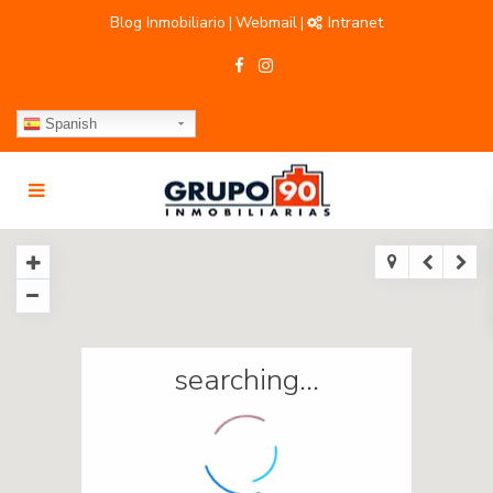
Blog Inmobiliario
Webmail
Intranet
|
|
Spanish
searching...