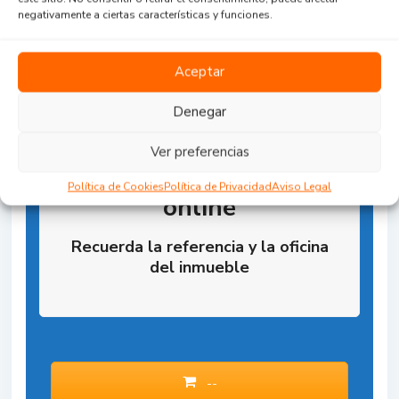
negativamente a ciertas características y funciones.
Aceptar
Denegar
Ver preferencias
Reserva la Propiedad
Política de Cookies
Política de Privacidad
Aviso Legal
online
Recuerda la referencia y la oficina
del inmueble
--