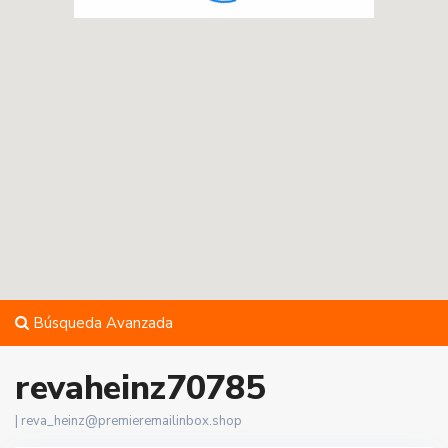
Búsqueda Avanzada
revaheinz70785
|
reva_heinz@premieremailinbox.shop