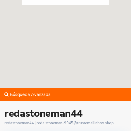
Búsqueda Avanzada
redastoneman44
redastoneman44 |
reda.stoneman-9045@trustemailinbox.shop