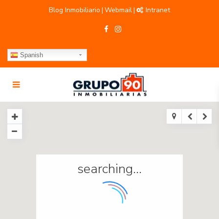
Blog Inmobiliario
Webmail
Intranet
|
|
Spanish
searching...