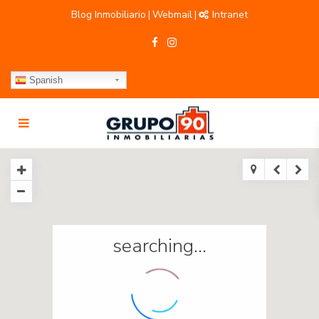
Blog Inmobiliario
Webmail
Intranet
|
|
Spanish
searching...