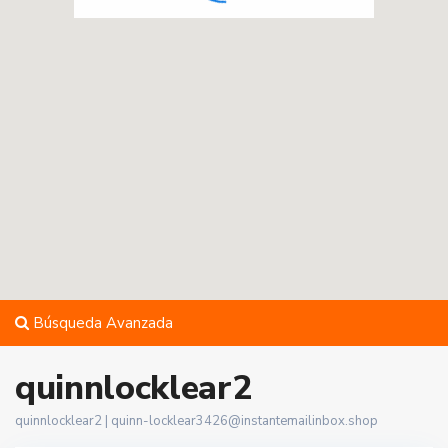
Búsqueda Avanzada
quinnlocklear2
quinnlocklear2 |
quinn-locklear3426@instantemailinbox.shop