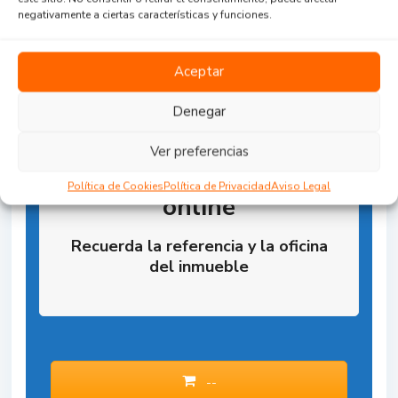
negativamente a ciertas características y funciones.
Aceptar
Denegar
Ver preferencias
Reserva la Propiedad
Política de Cookies
Política de Privacidad
Aviso Legal
online
Recuerda la referencia y la oficina
del inmueble
--