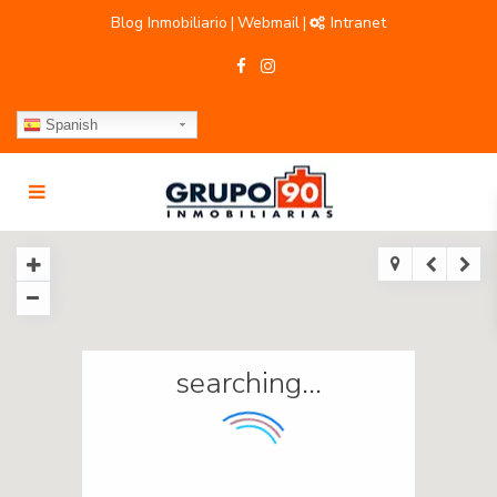
Blog Inmobiliario
Webmail
Intranet
|
|
Spanish
searching...