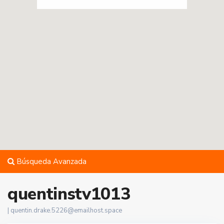
Búsqueda Avanzada
quentinstv1013
|
quentin.drake.5226@emailhost.space