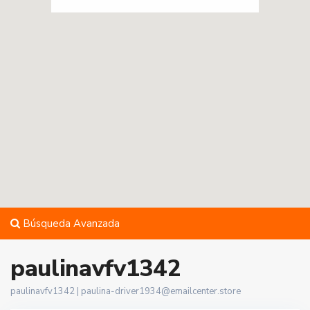
Búsqueda Avanzada
paulinavfv1342
paulinavfv1342 |
paulina-driver1934@emailcenter.store