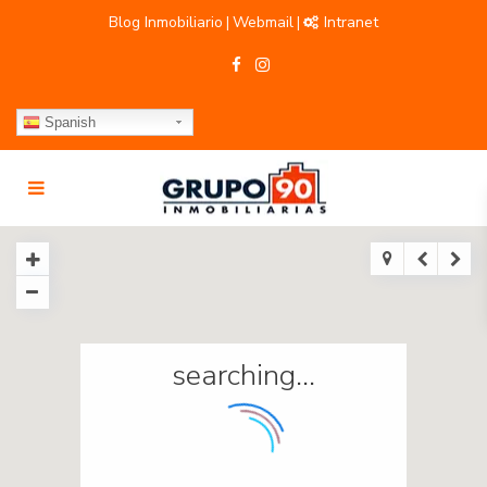
Blog Inmobiliario
Webmail
Intranet
|
|
Spanish
searching...