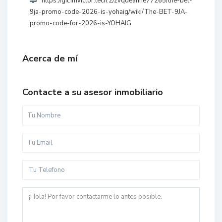
https://git.imvictor.tech:2/zvqdeanne77265/the-bet-
9ja-promo-code-2026-is-yohaig/wiki/The-BET-9JA-
promo-code-for-2026-is-YOHAIG
Acerca de mí
Contacte a su asesor inmobiliario