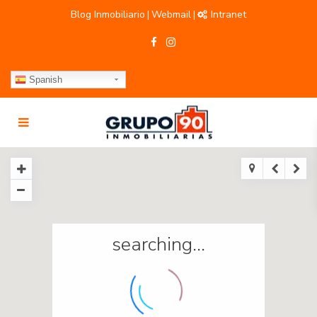
Blog Inmobiliario
Webmail
Intranet
|
|
Spanish
searching...