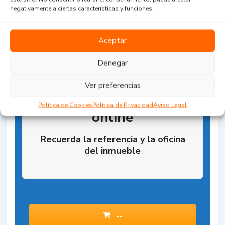
negativamente a ciertas características y funciones.
Aceptar
Denegar
Ver preferencias
Reserva la Propiedad
Política de Cookies
Política de Privacidad
Aviso Legal
online
Recuerda la referencia y la oficina
del inmueble
--