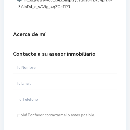
https://www.youtube.com/playlist?list=PLV34pN7j-
J3AJoD4_c_sAVfg_4qZGeTPR
Acerca de mí
Contacte a su asesor inmobiliario