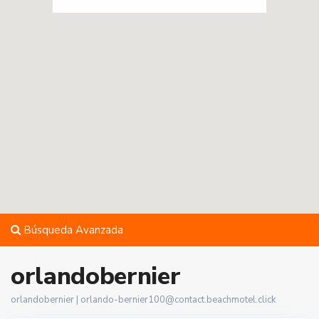
Búsqueda Avanzada
orlandobernier
orlandobernier |
orlando-bernier100@contact.beachmotel.click