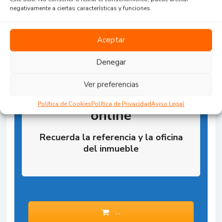
negativamente a ciertas características y funciones.
Aceptar
Denegar
Ver preferencias
Reserva la Propiedad
Política de Cookies
Política de Privacidad
Aviso Legal
online
Recuerda la referencia y la oficina
del inmueble
--