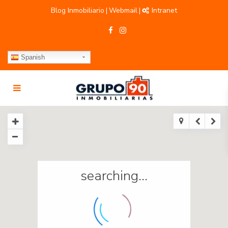
Blog Inmobiliario
Webmail
Intranet
|
|
Spanish
searching...