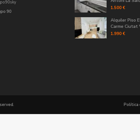
Antoni La Saïdi
upo90sky
1.500 €
upo 90
Alquiler Piso E
Carme Ciutat V
1.990 €
eserved.
Política