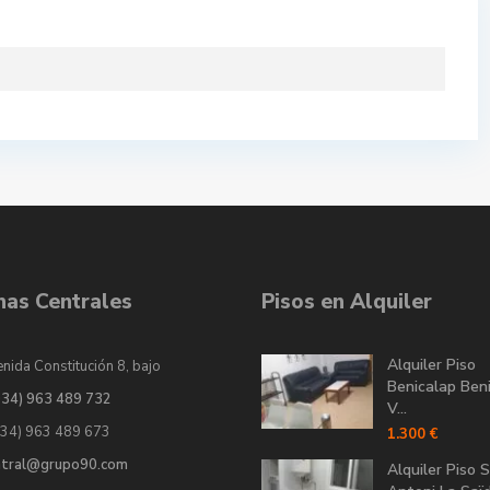
inas Centrales
Pisos en Alquiler
Alquiler Piso
nida Constitución 8, bajo
Benicalap Ben
034) 963 489 732
V...
034) 963 489 673
1.300 €
ntral@grupo90.com
Alquiler Piso 