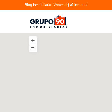
Blog Inmobiliario
Webmail
Intranet
|
|