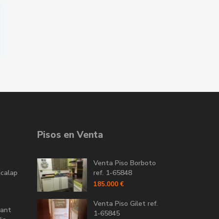
Pisos en Venta
Venta Piso Borboto
icalap
ref. 1-65848
185.000 €
Venta Piso Gilet ref.
Sant
1-65845