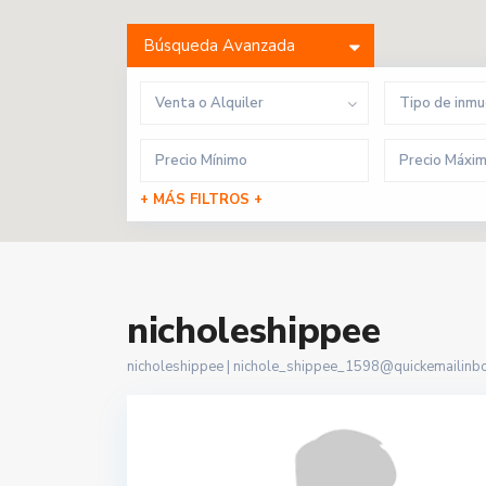
Búsqueda Avanzada
Venta o Alquiler
Tipo de inm
+ MÁS FILTROS +
nicholeshippee
nicholeshippee |
nichole_shippee_1598@quickemailinb