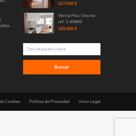
a...
137.000 €
Venta Piso Cheste
l
ref. 1-65840
ella...
183.000 €
Buscar
 de Cookies
Política de Privacidad
Aviso Legal