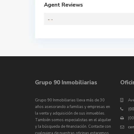
Agent Reviews
.
.
.
Grupo 90 Inmobiliarias
Ofic
Grupo 90 Inmobiliarias lleva más de 30
Ave
años asesorando a familias y empresas en
(0
la venta y adquisición de sus inmuebles.
(0
También somos especialistas en el alquiler
y la búsqueda de financiación. Contacte con
ce
cualquiera de nuestras oficinas estaremos