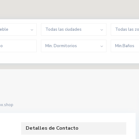
ueble
Todas las ciudades
Todas las z
Min. Dormitorios
Min.Baños
ox.shop
Detalles de Contacto