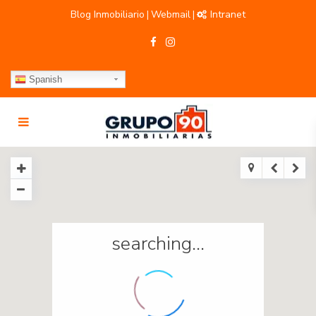
Blog Inmobiliario
Webmail
Intranet
|
|
Spanish
searching...