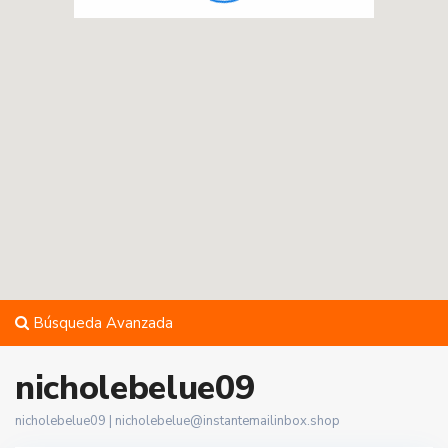
Búsqueda Avanzada
nicholebelue09
nicholebelue09 |
nicholebelue@instantemailinbox.shop