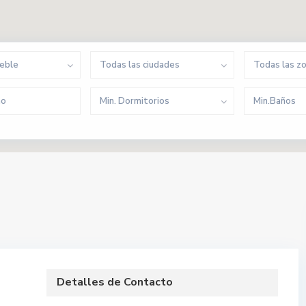
ueble
Todas las ciudades
Todas las z
Min. Dormitorios
Min.Baños
Detalles de Contacto