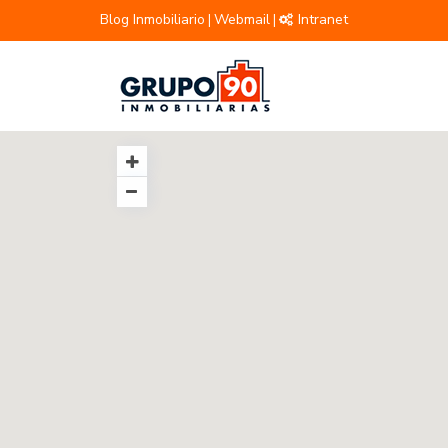
Blog Inmobiliario
Webmail
Intranet
|
|