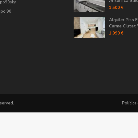
Antoni La Saïdi
upo90sky
1.500 €
upo 90
Alquiler Piso E
Carme Ciutat V
1.990 €
eserved.
Política