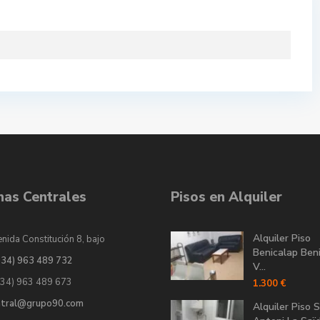
inas Centrales
Pisos en Alquiler
Alquiler Piso
nida Constitución 8, bajo
Benicalap Ben
034) 963 489 732
V...
034) 963 489 673
1.300 €
ntral@grupo90.com
Alquiler Piso 