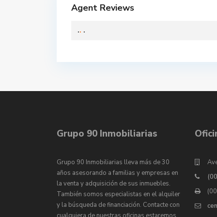
Agent Reviews
.
.
.
Grupo 90 Inmobiliarias
Ofic
Grupo 90 Inmobiliarias lleva más de 30
Ave
años asesorando a familias y empresas en
(0
la venta y adquisición de sus inmuebles.
(0
También somos especialistas en el alquiler
y la búsqueda de financiación. Contacte con
ce
cualquiera de nuestras oficinas estaremos