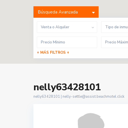
Búsqueda Avanzada
Venta o Alquiler
Tipo de inm
+ MÁS FILTROS +
nelly63428101
nelly63428101 |
nelly-settle@assist.beachmotel.click