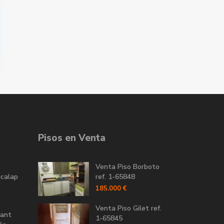
Pisos en Venta
Venta Piso Borboto
icalap
ref. 1-65848
185.000 €
Venta Piso Gilet ref.
Sant
1-65845