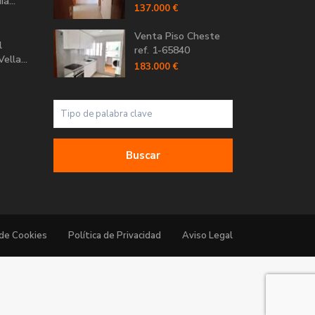
a...
137.000 €
Venta Piso Cheste
l
ref. 1-65840
ella...
183.000 €
Buscar
 de Cookies
Política de Privacidad
Aviso Legal