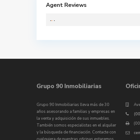
Agent Reviews
.
.
.
Grupo 90 Inmobiliarias
Ofic
Grupo 90 Inmobiliarias lleva más de 30
Ave
años asesorando a familias y empresas en
(0
la venta y adquisición de sus inmuebles.
(0
También somos especialistas en el alquiler
y la búsqueda de financiación. Contacte con
ce
cualquiera de nuestras oficinas estaremos