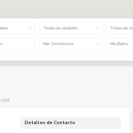
ueble
Todas las ciudades
Todas las z
Min. Dormitorios
Min.Baños
.click
Detalles de Contacto