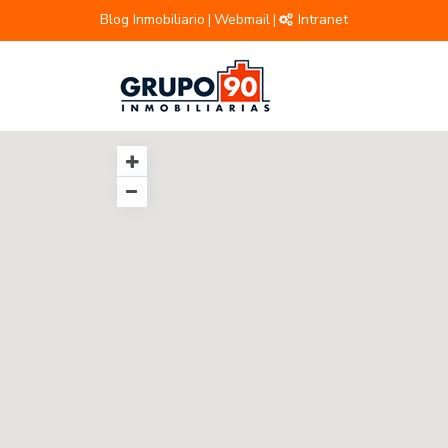
Blog Inmobiliario
Webmail
Intranet
|
|