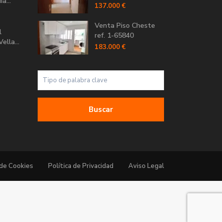
a...
137.000 €
Venta Piso Cheste
l
ref. 1-65840
ella...
183.000 €
Buscar
 de Cookies
Política de Privacidad
Aviso Legal