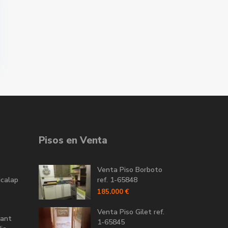
Pisos en Venta
Venta Piso Borboto
icalap
ref. 1-65848
185.000 €
Venta Piso Gilet ref.
Sant
1-65845