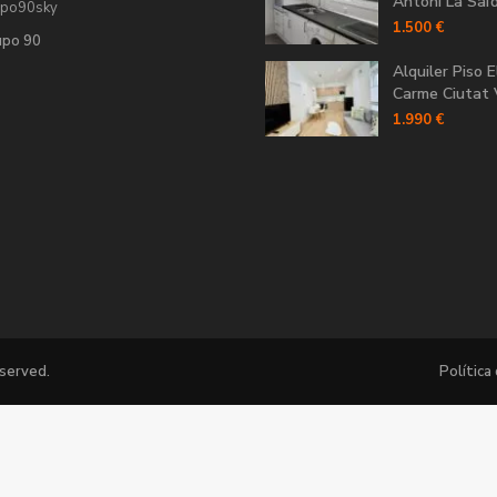
Antoni La Saïdi
upo90sky
1.500 €
upo 90
Alquiler Piso E
Carme Ciutat V
1.990 €
eserved.
Política