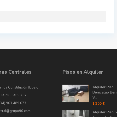
inas Centrales
Pisos en Alquiler
Alquiler Piso
nida Constitución 8, bajo
Benicalap Ben
034) 963 489 732
V...
034) 963 489 673
1.300 €
ntral@grupo90.com
Alquiler Piso 