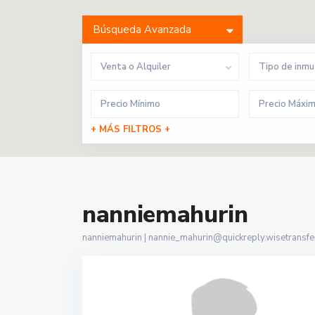
Búsqueda Avanzada
Venta o Alquiler
Tipo de inm
+ MÁS FILTROS +
nanniemahurin
nanniemahurin |
nannie_mahurin@quickreply.wisetransfer