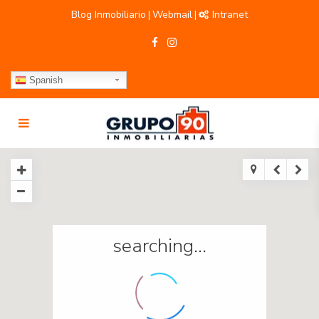
Blog Inmobiliario
Webmail
Intranet
|
|
Spanish
searching...