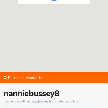
Búsqueda Avanzada
nanniebussey8
nanniebussey8 |
nannie_bussey@globalemail.online