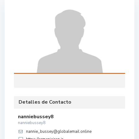
Detalles de Contacto
nanniebussey8
nanniebussey8
nannie_bussey@globalemail.online