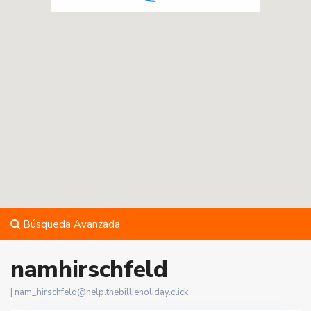
Búsqueda Avanzada
namhirschfeld
|
nam_hirschfeld@help.thebillieholiday.click