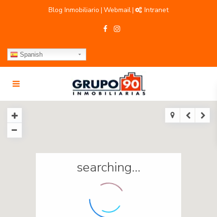
Blog Inmobiliario
Webmail
Intranet
|
|
Spanish
searching...