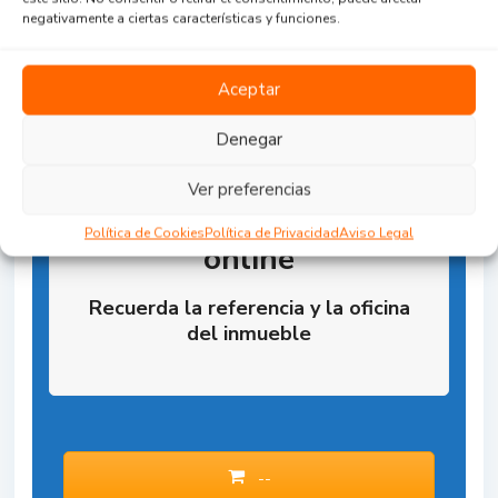
negativamente a ciertas características y funciones.
Aceptar
Denegar
Ver preferencias
Reserva la Propiedad
Política de Cookies
Política de Privacidad
Aviso Legal
online
Recuerda la referencia y la oficina
del inmueble
--