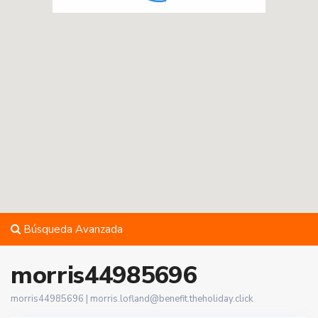
Búsqueda Avanzada
morris44985696
morris44985696 |
morris.lofland@benefit.theholiday.click