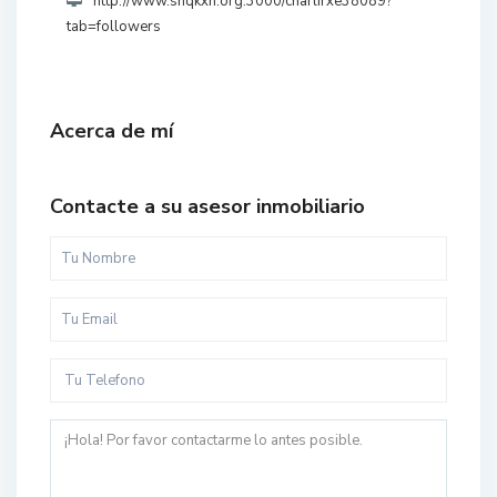
http://www.shqkxh.org:3000/charlirxe38089?
tab=followers
Acerca de mí
Contacte a su asesor inmobiliario