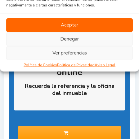
negativamente a ciertas características y funciones.
Aceptar
Denegar
Ver preferencias
Reserva la Propiedad
Política de Cookies
Política de Privacidad
Aviso Legal
online
Recuerda la referencia y la oficina
del inmueble
--