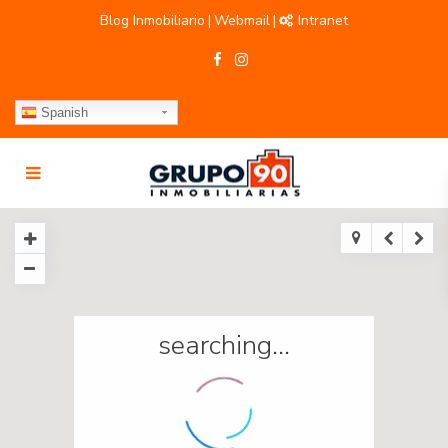
Blog Inmobiliario
Webmail
Intranet
|
|
Spanish
searching...