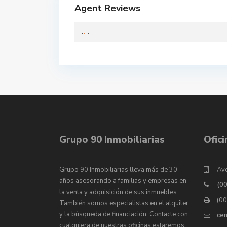
Agent Reviews
.
.
.
Grupo 90 Inmobiliarias
Ofic
Grupo 90 Inmobiliarias lleva más de 30
Ave
años asesorando a familias y empresas en
(0
la venta y adquisición de sus inmuebles.
(0
También somos especialistas en el alquiler
y la búsqueda de financiación. Contacte con
ce
cualquiera de nuestras oficinas estaremos