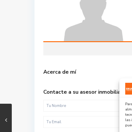
Acerca de mí
Contacte a su asesor inmobiliario
Para
alma
tec
las 
pued