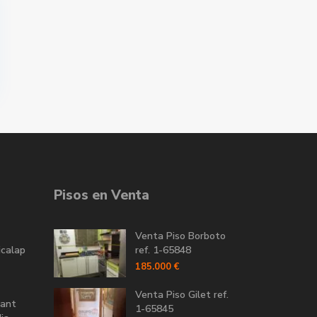
Pisos en Venta
Venta Piso Borboto
icalap
ref. 1-65848
185.000 €
Venta Piso Gilet ref.
Sant
1-65845