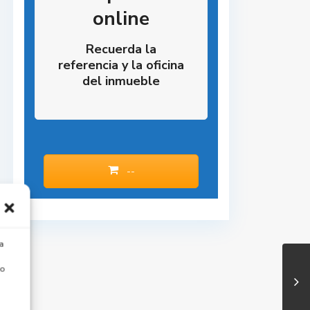
online
Recuerda la
referencia y la oficina
del inmueble
--
a
 o