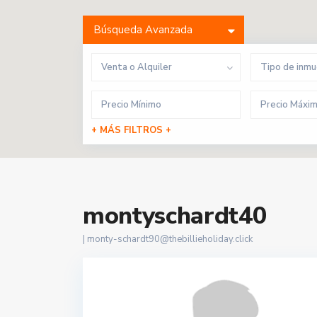
Búsqueda Avanzada
Venta o Alquiler
Tipo de inm
+ MÁS FILTROS +
montyschardt40
|
monty-schardt90@thebillieholiday.click