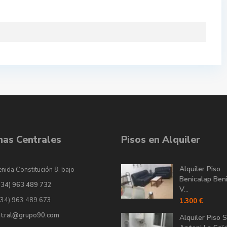
inas Centrales
Pisos en Alquiler
Alquiler Piso
nida Constitución 8, bajo
Benicalap Ben
034) 963 489 732
V...
034) 963 489 673
1.300 €
ntral@grupo90.com
Alquiler Piso 