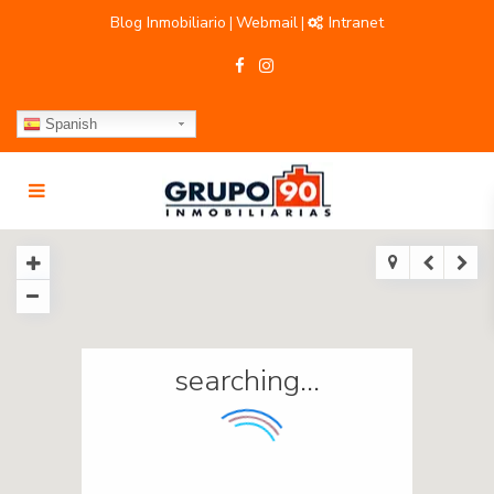
Blog Inmobiliario
Webmail
Intranet
|
|
Spanish
searching...