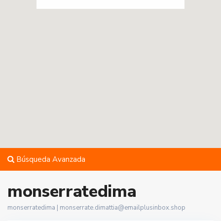
Búsqueda Avanzada
monserratedima
monserratedima |
monserrate.dimattia@emailplusinbox.shop