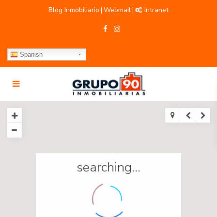
Blog Inmobiliario
Webmail
Intranet
|
|
Spanish
searching...