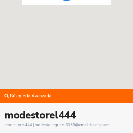
Búsqueda Avanzada
modestorel444
modestorel444 |
modestonegrete-6389@emailchain.space