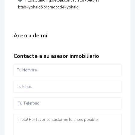
https://landing.bet9ja.com/aviator-bet9ja?
btag=yohaig&promocode=yohaig
Acerca de mí
Contacte a su asesor inmobiliario