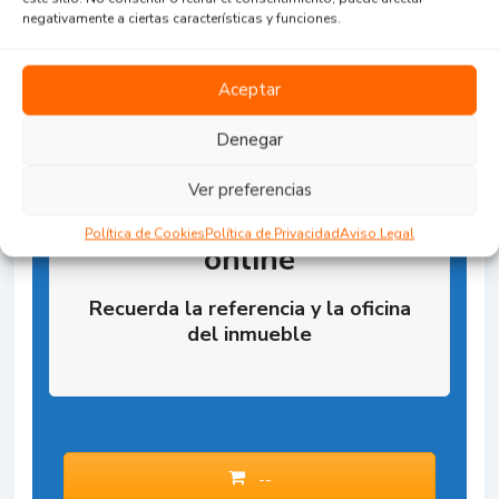
negativamente a ciertas características y funciones.
Aceptar
Denegar
Ver preferencias
Reserva la Propiedad
Política de Cookies
Política de Privacidad
Aviso Legal
online
Recuerda la referencia y la oficina
del inmueble
--