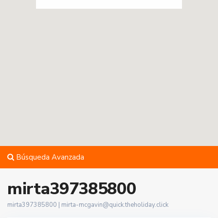
Búsqueda Avanzada
mirta397385800
mirta397385800 |
mirta-mcgavin@quick.theholiday.click