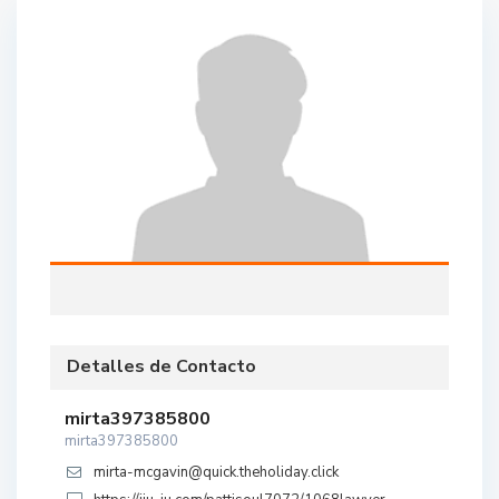
Detalles de Contacto
mirta397385800
mirta397385800
mirta-mcgavin@quick.theholiday.click