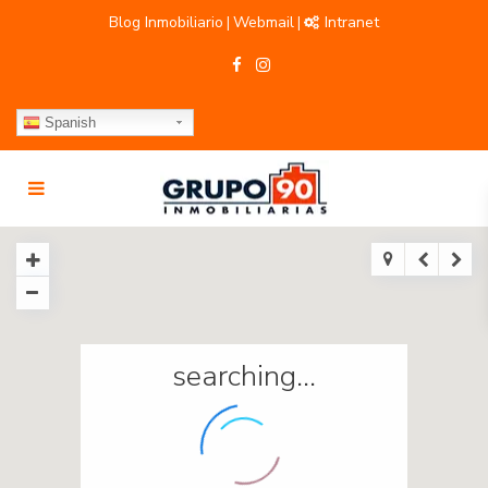
Blog Inmobiliario
Webmail
Intranet
|
|
Spanish
searching...