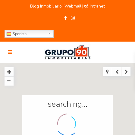
Blog Inmobiliario
Webmail
Intranet
|
|
Spanish
searching...