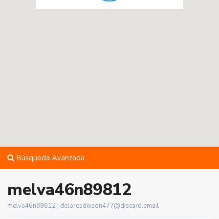
Búsqueda Avanzada
melva46n89812
melva46n89812 |
deloresdixson477@discard.email