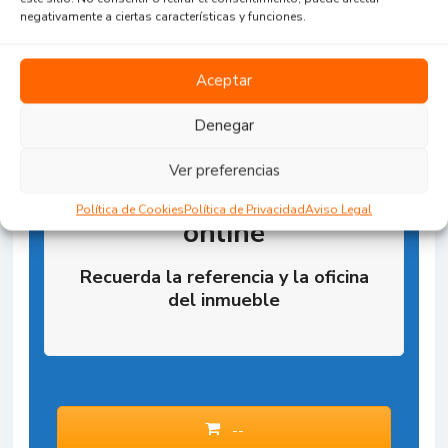
negativamente a ciertas características y funciones.
Aceptar
Denegar
Ver preferencias
Reserva la Propiedad
Política de Cookies
Política de Privacidad
Aviso Legal
online
Recuerda la referencia y la oficina
del inmueble
--