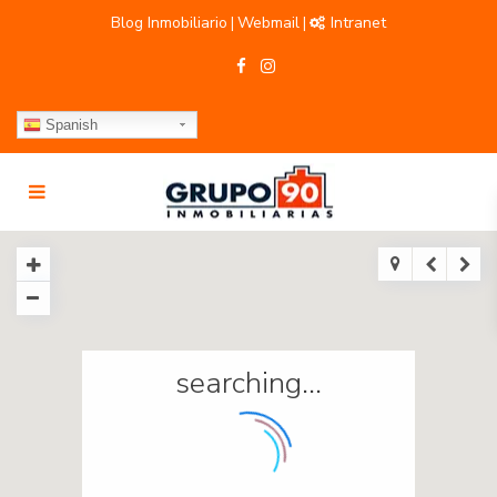
Blog Inmobiliario
Webmail
Intranet
|
|
Spanish
searching...