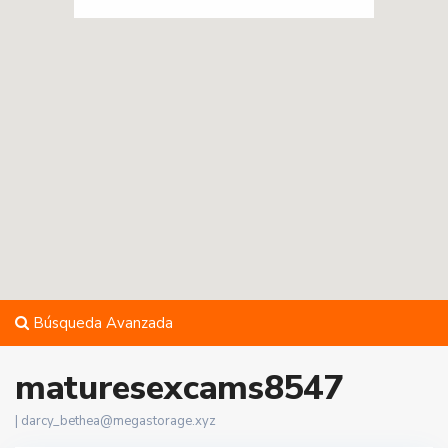
Búsqueda Avanzada
maturesexcams8547
|
darcy_bethea@megastorage.xyz