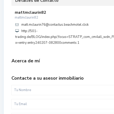
Detalles de Contacto
mattmclaurin82
mattmclaurin82
matt.mclaurin76@contactus.beachmotel.click
http://501-
trading.de/BLOG/index.php/;focus=STRATP_com_cm4all_wdn_F
x=entry:entry240207-082800comments:1
Acerca de mí
Contacte a su asesor inmobiliario