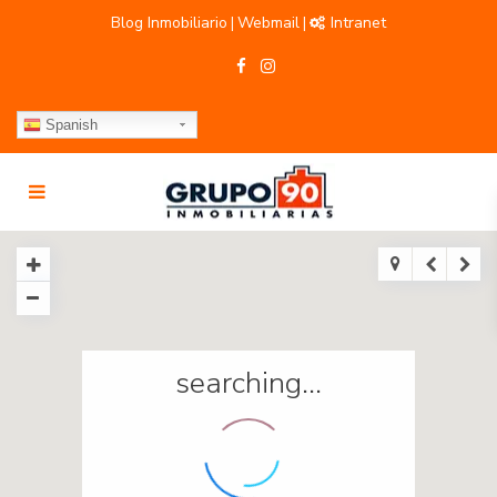
Blog Inmobiliario
Webmail
Intranet
|
|
Spanish
searching...