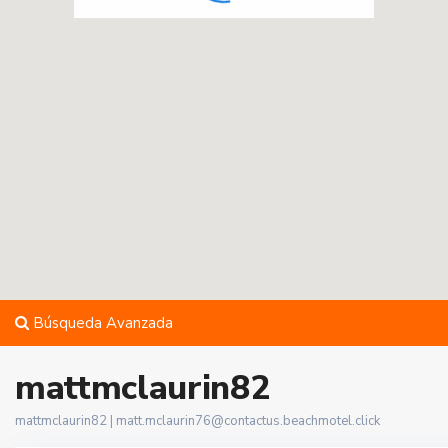
Búsqueda Avanzada
mattmclaurin82
mattmclaurin82 |
matt.mclaurin76@contactus.beachmotel.click