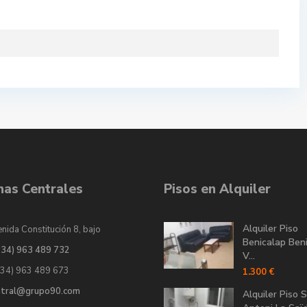
inas Centrales
Pisos en Alquiler
Alquiler Piso
nida Constitución 8, bajo
Benicalap Ben
034) 963 489 732
V...
034) 963 489 673
1.300 €
ntral@grupo90.com
Alquiler Piso 