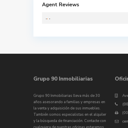
Agent Reviews
.
.
.
Grupo 90 Inmobiliarias
Ofic
Grupo 90 Inmobiliarias lleva más de 30
Ave
años asesorando a familias y empresas en
(0
la venta y adquisición de sus inmuebles.
(0
También somos especialistas en el alquiler
y la búsqueda de financiación. Contacte con
ce
cualquiera de nuestras oficinas estaremos