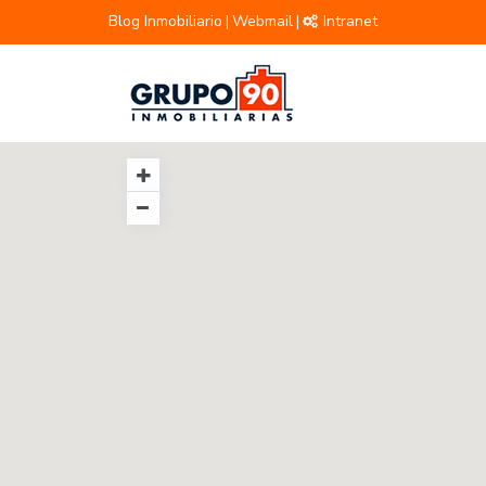
Blog Inmobiliario
Webmail
Intranet
|
|