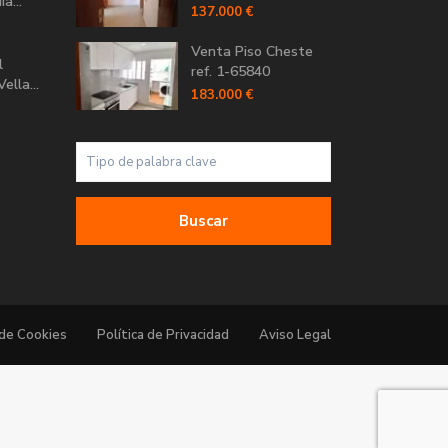
a...
137.000 €
Venta Piso Cheste
l
ref. 1-65840
ella...
183.000 €
Buscar
 de Cookies
Política de Privacidad
Aviso Legal