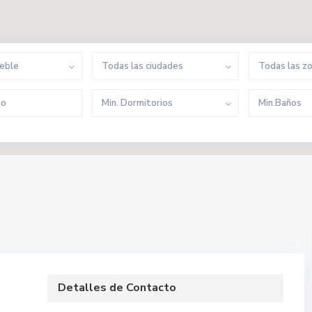
ueble
Todas las ciudades
Todas las z
Min. Dormitorios
Min.Baños
Detalles de Contacto