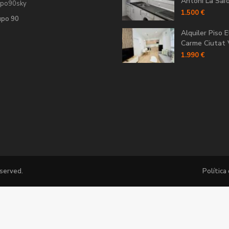
Antoni La Saïdi
upo90sky
1.500 €
upo 90
Alquiler Piso E
Carme Ciutat V
1.990 €
eserved.
Política