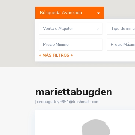
Búsqueda Avanzada
Venta o Alquiler
Tipo de inm
+ MÁS FILTROS +
mariettabugden
|
ceciliagurley9951@trashmailr.com