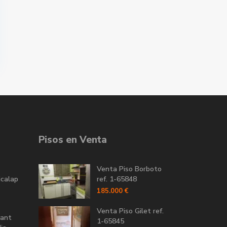
Pisos en Venta
Venta Piso Borboto
icalap
ref. 1-65848
185.000 €
Venta Piso Gilet ref.
Sant
1-65845