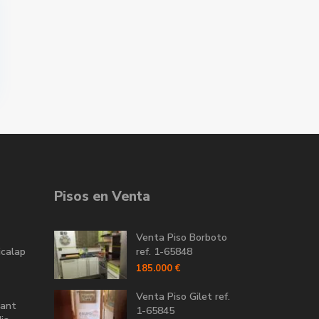
Pisos en Venta
Venta Piso Borboto
icalap
ref. 1-65848
185.000 €
Venta Piso Gilet ref.
Sant
1-65845