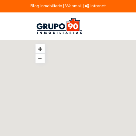
Blog Inmobiliario
Webmail
Intranet
|
|