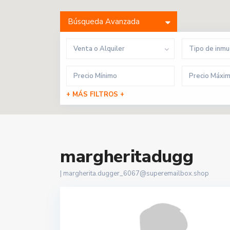
Búsqueda Avanzada
Venta o Alquiler
Tipo de inm
+ MÁS FILTROS +
margheritadugg
|
margherita.dugger_6067@superemailbox.shop