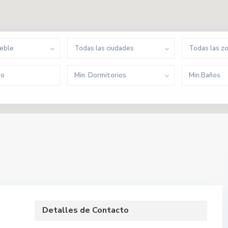
ueble
Todas las ciudades
Todas las z
Min. Dormitorios
Min.Baños
Detalles de Contacto