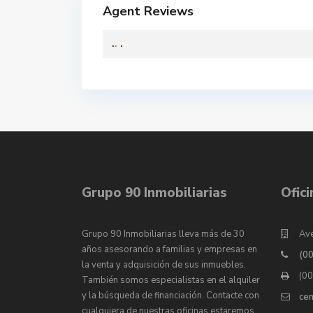
Agent Reviews
.
.
.
Grupo 90 Inmobiliarias
Ofic
Grupo 90 Inmobiliarias lleva más de 30
Ave
años asesorando a familias y empresas en
(0
la venta y adquisición de sus inmuebles.
(0
También somos especialistas en el alquiler
y la búsqueda de financiación. Contacte con
ce
cualquiera de nuestras oficinas estaremos