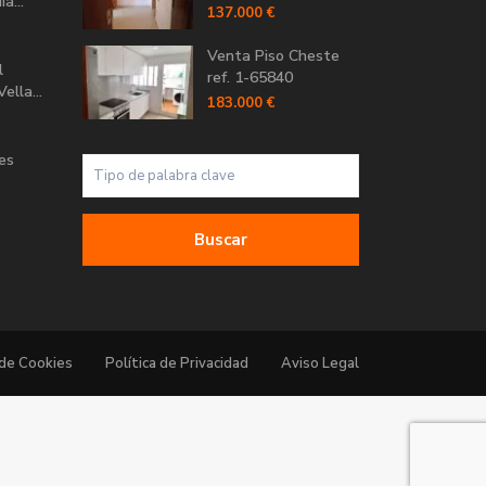
a...
137.000 €
Venta Piso Cheste
l
ref. 1-65840
ella...
183.000 €
Les
Buscar
 de Cookies
Política de Privacidad
Aviso Legal