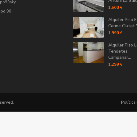
Antoni La Saïdi
upo90sky
1.500 €
upo 90
Alquiler Piso E
Carme Ciutat V
1.990 €
Alquiler Piso 
Tendetes
Campanar...
1.299 €
eserved.
Política