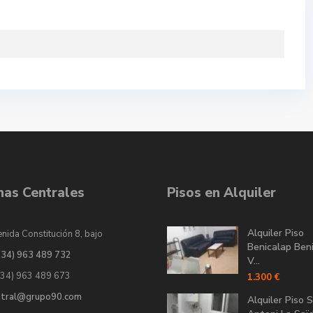
inas Centrales
Pisos en Alquiler
Alquiler Piso
nida Constitución 8, bajo
Benicalap Ben
034) 963 489 732
V...
034) 963 489 673
1.300 €
ntral@grupo90.com
Alquiler Piso 