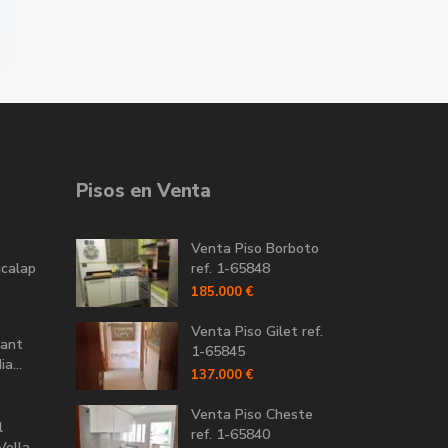
Pisos en Venta
Venta Piso Borboto
icalap
ref. 1-65848
185.000 €
Venta Piso Gilet ref.
Sant
1-65845
a...
137.000 €
Venta Piso Cheste
l
ref. 1-65840
ella...