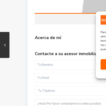
Para
alma
Acerca de mí
tec
las 
pued
Contacte a su asesor inmobiliario