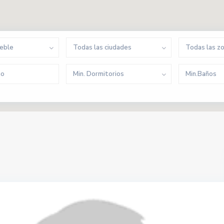
ueble
Todas las ciudades
Todas las z
Min. Dormitorios
Min.Baños