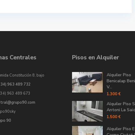
inas Centrales
Pisos en Alquiler
Alquiler Piso
nida Constitución 8, bajo
Benicalap Ben
034) 963 489 732
V...
034) 963 489 673
1.300 €
ntral@grupo90.com
Alquiler Piso 
Antoni La Saïdi
upo90sky
1.500 €
upo 90
Alquiler Piso E
Carme Ciutat V