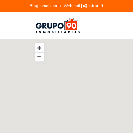
Blog Inmobiliario
Webmail
Intranet
|
|