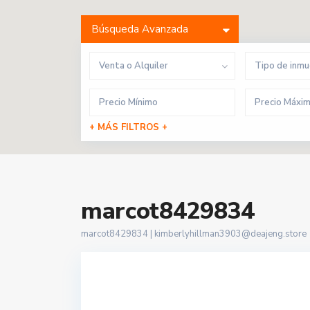
Búsqueda Avanzada
Venta o Alquiler
Tipo de inm
+ MÁS FILTROS +
marcot8429834
marcot8429834 |
kimberlyhillman3903@deajeng.store