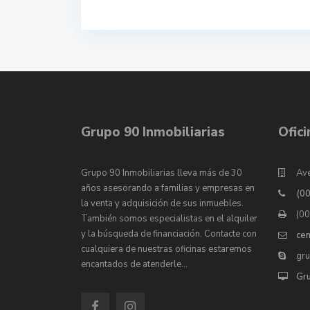
Grupo 90 Inmobiliarias
Ofic
Grupo 90 Inmobiliarias lleva más de 30
Ave
años asesorando a familias y empresas en
(0
la venta y adquisición de sus inmuebles.
(0
También somos especialistas en el alquiler
y la búsqueda de financiación. Contacte con
ce
cualquiera de nuestras oficinas estaremos
gr
encantados de atenderle…
Gr