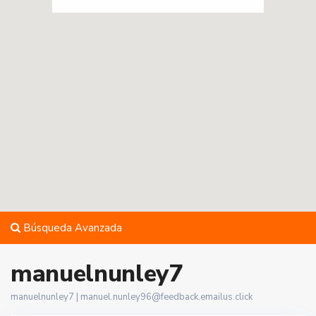
Búsqueda Avanzada
manuelnunley7
manuelnunley7 |
manuel.nunley96@feedback.emailus.click