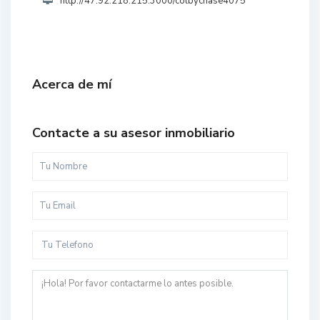
http://47.92.218.215:3000/colbychase4075
Acerca de mí
Contacte a su asesor inmobiliario