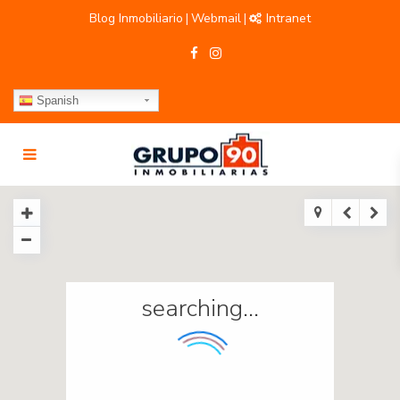
Blog Inmobiliario
Webmail
Intranet
|
|
Spanish
searching...