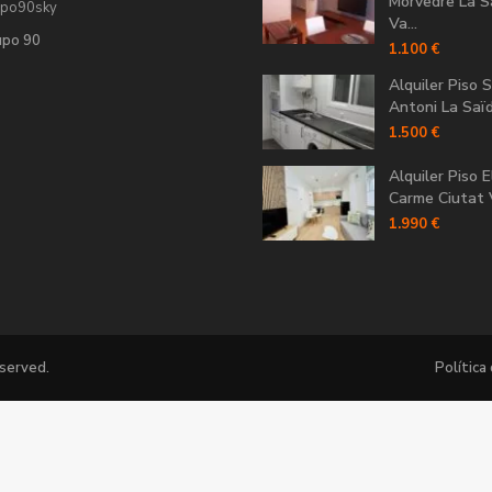
Morvedre La S
upo90sky
Va...
upo 90
1.100 €
Alquiler Piso 
Antoni La Saïdi
1.500 €
Alquiler Piso E
Carme Ciutat V
1.990 €
eserved.
Política