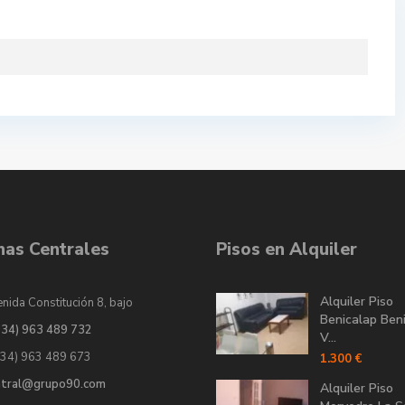
inas Centrales
Pisos en Alquiler
Alquiler Piso
nida Constitución 8, bajo
Benicalap Ben
034) 963 489 732
V...
034) 963 489 673
1.300 €
ntral@grupo90.com
Alquiler Piso