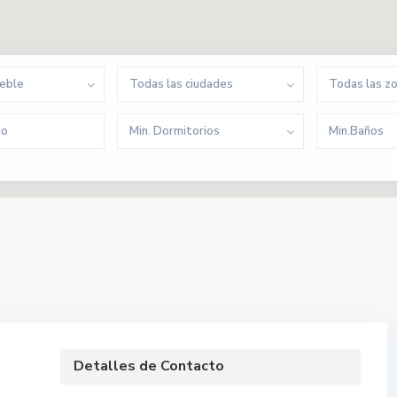
ueble
Todas las ciudades
Todas las z
Min. Dormitorios
Min.Baños
Detalles de Contacto