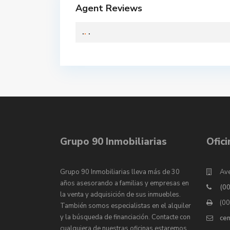
Agent Reviews
.
.
.
Grupo 90 Inmobiliarias
Ofic
Grupo 90 Inmobiliarias lleva más de 30
Ave
años asesorando a familias y empresas en
(0
la venta y adquisición de sus inmuebles.
(0
También somos especialistas en el alquiler
y la búsqueda de financiación. Contacte con
ce
cualquiera de nuestras oficinas estaremos