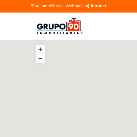
Blog Inmobiliario
Webmail
Intranet
|
|