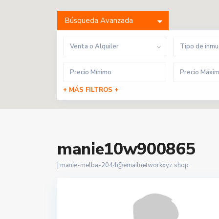
Búsqueda Avanzada
Venta o Alquiler
Tipo de inm
+ MÁS FILTROS +
manie10w900865
|
manie-melba-2044@emailnetworkxyz.shop