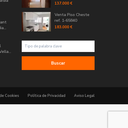
aïdia
137.000 €
Venta Piso Cheste
ref. 1-65840
Sant
183.000 €
a...
l
ella...
Buscar
 de Cookies
Política de Privacidad
Aviso Legal