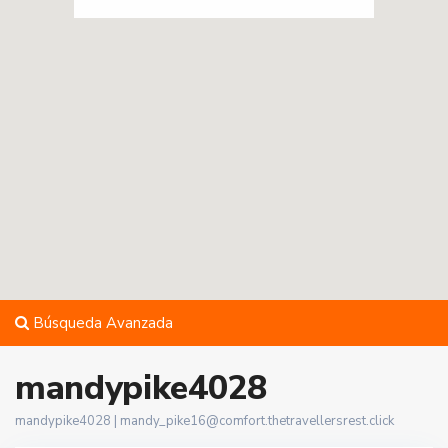
Búsqueda Avanzada
mandypike4028
mandypike4028 |
mandy_pike16@comfort.thetravellersrest.click