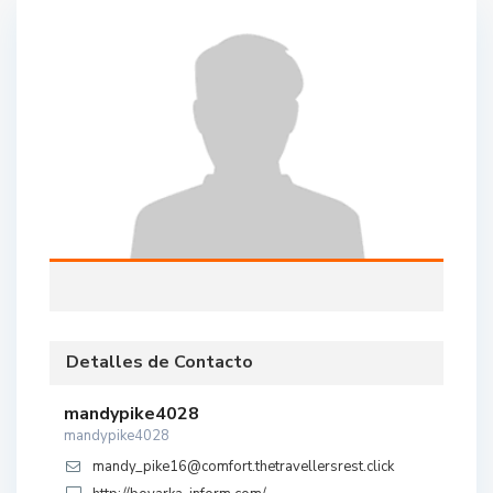
Detalles de Contacto
mandypike4028
mandypike4028
mandy_pike16@comfort.thetravellersrest.click