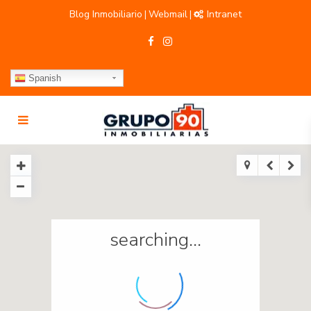
Blog Inmobiliario
Webmail
Intranet
|
|
Spanish
searching...