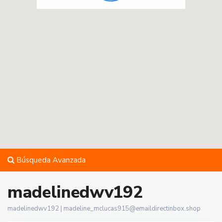
Búsqueda Avanzada
madelinedwv192
madelinedwv192 |
madeline_mclucas915@emaildirectinbox.shop