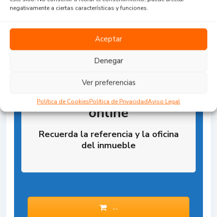
negativamente a ciertas características y funciones.
Aceptar
Denegar
Ver preferencias
Reserva la Propiedad
Política de Cookies
Política de Privacidad
Aviso Legal
online
Recuerda la referencia y la oficina
del inmueble
--